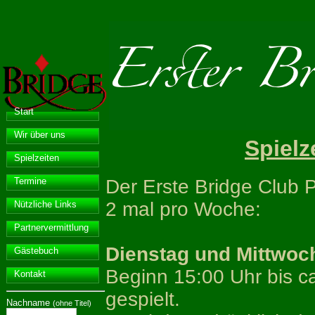
Start
Wir über uns
Spielz
Spielzeiten
Der Erste Bridge Club P
Termine
2 mal pro Woche:
Nützliche Links
Partnervermittlung
Dienstag und Mittwoc
Gästebuch
Beginn 15:00 Uhr bis ca
Kontakt
gespielt.
Nachname
(ohne Titel)